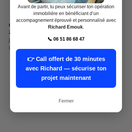
Avant de partir, tu peux sécuriser ton opération
immobilière en bénéficiant d’un
accompagnement éprouvé et personnalisé avec
Où acheter une formation promoteur immobilier
Richard Emouk
.
2025 ?
📞 06 51 86 68 47
juillet 14, 2025
Lire plus »
👉 Call offert de 30 minutes
avec Richard — sécurise ton
projet maintenant
Fermer