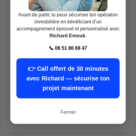
Francis Lefebvre ( https://www.flf.fr/ )
Avant de partir, tu peux sécuriser ton opération
immobilière en bénéficiant d’un
Groupe ESPI ( https://groupe-espi.fr/ )
accompagnement éprouvé et personnalisé avec
Richard Emouk
.
Dalloz Formtion ( https://dalloz-formation.fr/ )
📞 06 51 86 68 47
Le moniteur ( https://dalloz-formation.fr/ )
👉 Call offert de 30 minutes
avec Richard — sécurise ton
Academy des pro (
projet maintenant
https://www.academiedespros.com/ )
business immo (
Fermer
https://formation.businessimmo.com/ )