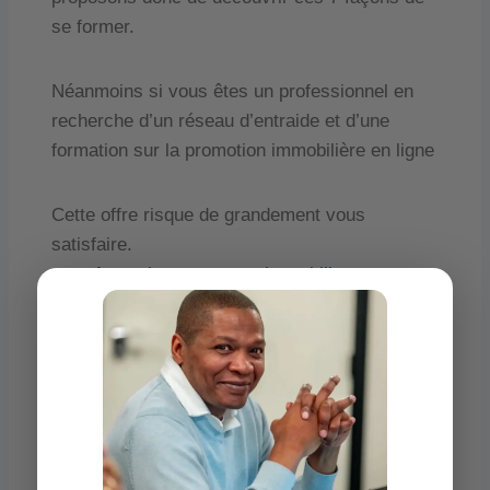
se former.
Néanmoins si vous êtes un professionnel en
recherche d’un réseau d’entraide et d’une
formation sur la promotion immobilière en ligne
Cette offre risque de grandement vous
satisfaire.
www.formation.promoteur.immobilier.com
Découvrez les 7 offres de formation promoteur
immobilier sur paris
Fédération des promoteurs immobiliers de
France ( www.fpi.fr)