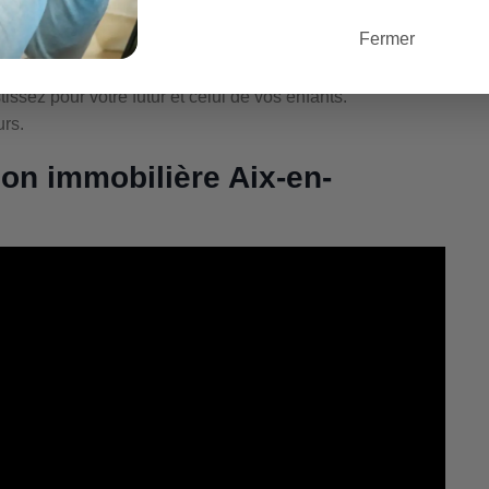
se de cette guerre, et semble-t’il se qui vont le plus en
Fermer
 deux bouts. Car en réalité quand on a un niveau d’argent
se comme peuvent en pâtir ceux qui travaillent avec une
issez pour votre futur et celui de vos enfants.
urs.
ion immobilière Aix-en-