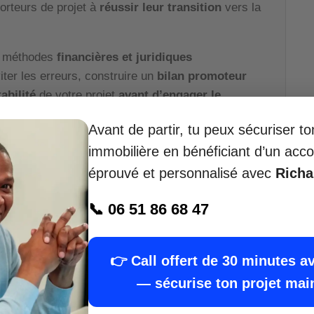
orteurs de projet à
réussir leur transition
vers la
s méthodes
financières et juridiques
iter les erreurs, construire un
bilan promoteur
abilité
de votre projet
avant d’engager le
Avant de partir, tu peux sécuriser t
immobilière en bénéficiant d’un a
éprouvé et personnalisé avec
Rich
riser mon projet avec Richard — call de 30
minutes offert
📞 06 51 86 68 47
👉 Call offert de 30 minutes a
incroyable dans cette ville mais j’aimerai partager une
— sécurise ton projet mai
re attention.