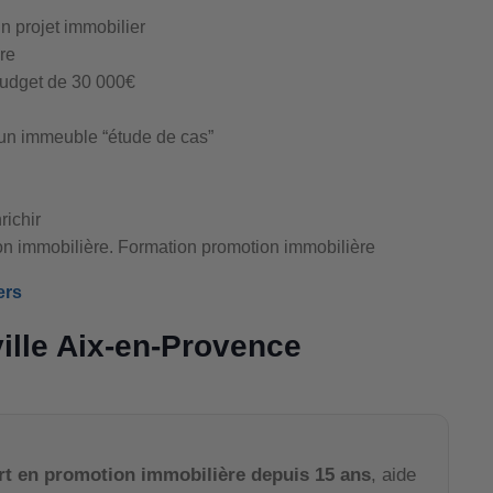
un projet immobilier
re
budget de 30 000€
’un immeuble “étude de cas”
richir
on immobilière. Formation promotion immobilière
ers
ville Aix-en-Provence
rt en promotion immobilière depuis 15 ans
, aide