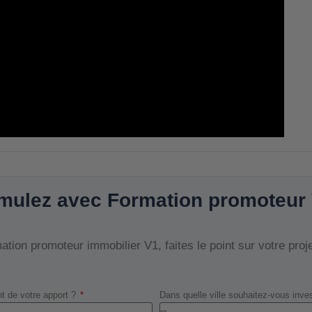
mulez avec Formation promoteur
tion promoteur immobilier V1, faites le point sur votre proj
t de votre apport ?
Dans quelle ville souhaitez-vous inve