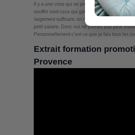
Il y a une crise qui se prépare à l’horozon à cau
souffrir sont ceux qui galèrent pour joindre les
largement suffisant, on ne souffre pas de la cri
petit salaire. Donc oui ne prenez pas peur invest
Personnellement c’est ce que je fais tous les jo
Extrait formation promot
Provence