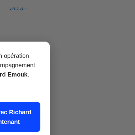
Lire plus »
on opération
ccompagnement
ard Emouk
.
vec Richard
ntenant