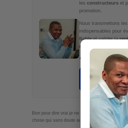
les
constructeurs
et p
promotion.
Nous transmettons le
indispensables pour év
fiable
et valider la
rent
moindre euro
.
📞
06 51 86 68 47
👉
Je veux sécu
Bon pour dire vrai je ne connais pas d’histoire 
chose qui sans doute aura le mérite d’attirer vot