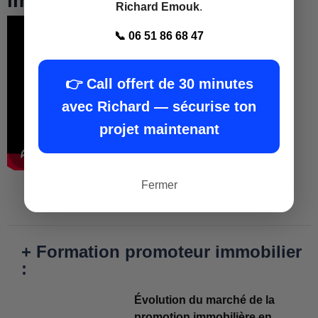
immobilière Besançon
Richard Emouk
.
📞 06 51 86 68 47
👉 Call offert de 30 minutes
avec Richard — sécurise ton
projet maintenant
Fermer
+ Formation promoteur immobilier
:
Évolution du marché de la
promotion immobilière en