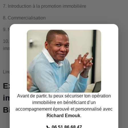
7. Introduction à la promotion immobilière
8. Commercialisation
9. Notre réseau à votre disposition pour vous enrichir
10. Cadre juridique d’une opération de promotion
immobilière. Formation promotion immobilière
Lire aussi
devenir promoteur immobilier Annecy
Extrait formation promotion
immobilière Boulogne-
Avant de partir, tu peux sécuriser ton opération
immobilière en bénéficiant d’un
Billancourt
accompagnement éprouvé et personnalisé avec
Richard Emouk
.
📞 06 51 86 68 47