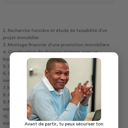
2. Recherche foncière et étude de faisabilité d’un
projet immobilier
3. Montage financier d’une promotion immobilière
4. Construction de plusieurs maisons avec un
budget de 30 000€
5. Comment bien travailler avec un architecte
6. 500 000€ de bénéfice avec la construction d’un
immeuble “étude de cas”
7. Introduction à la promotion immobilière
8. Commercialisation
9. Notre réseau à votre disposition pour vous
enrichir
10. Cadre juridique d’une opération de promotion
immobilière.
Avant de partir, tu peux sécuriser ton