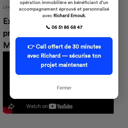
opération immobilière en bénéficiant d’un
Lire aussi
devenir promoteur immobilier Mayotte
accompagnement éprouvé et personnalisé
avec
Richard Emouk
.
Extrait vidéo formation
📞 06 51 86 68 47
promotion immobilière
Madagascar
👉 Call offert de 30 minutes
avec Richard — sécurise ton
projet maintenant
Fermer