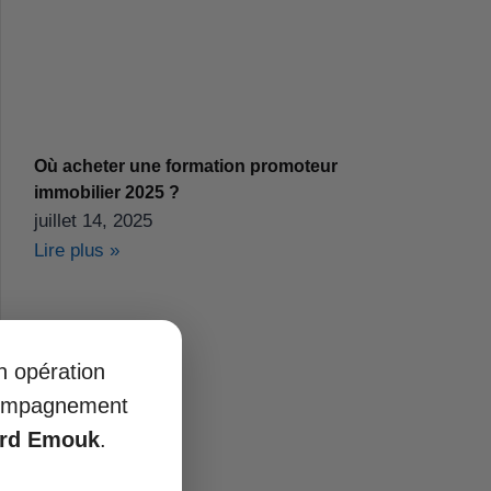
Où acheter une formation promoteur
immobilier 2025 ?
juillet 14, 2025
Lire plus »
on opération
ccompagnement
ard Emouk
.