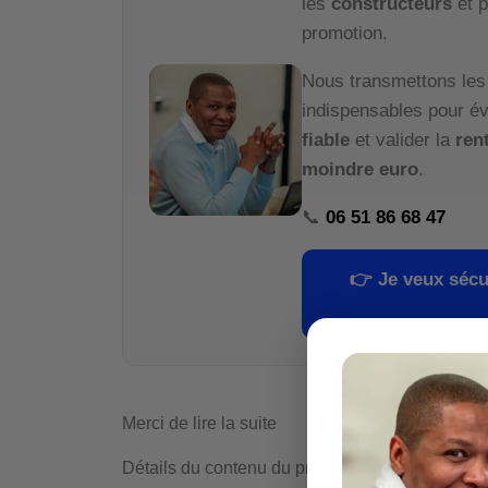
les
constructeurs
et p
promotion.
Nous transmettons le
indispensables pour év
fiable
et valider la
rent
moindre euro
.
📞
06 51 86 68 47
👉
Je veux sécu
Merci de lire la suite
Détails du contenu du programme de formation