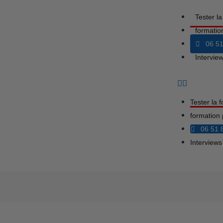
Tester l
formatio
06 51
Intervi
Tester la 
formation 
06 51 
Interview