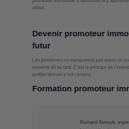
promoteur immobilier à Mulhouse et y apprendr
début.
Devenir promoteur immob
futur
Les problèmes ne manqueront pas soyez en sur, m
ressentir tôt ou tard. C’est le principe de l’inv
profiter demain c’est certains.
Formation promoteur im
Richard Emouk
,
expe