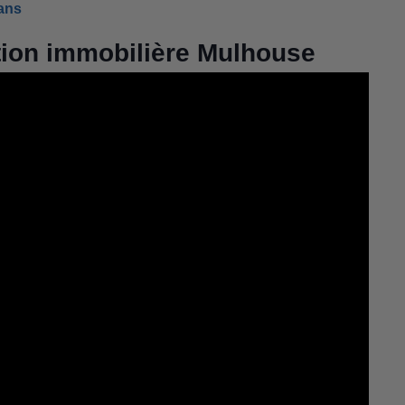
éans
tion immobilière Mulhouse