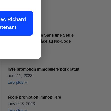
vec Richard
ntenant
Créer 1000 Articles Sans une Seule
Ligne de Code Grâce au No-Code
décembre 2, 2024
Lire plus »
livre promotion immobilière pdf gratuit
août 11, 2023
Lire plus »
école promotion immobilière
janvier 3, 2023
Lire plus »