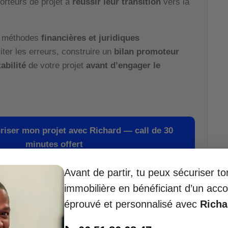
orteurs de projet à
réussir leur transition
vers la
s méthodes
financières et juridiques
iter les erreurs, construire un
bilan promoteur
abilité
de votre projet
avant d’engager le
riser mon projet avec Richard — call de 30
minutes offert
Avant de partir, tu peux sécuriser t
immobilière en bénéficiant d’un a
éprouvé et personnalisé avec
Rich