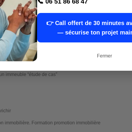
📞 06 51 86 68 47
re programme de formation gratuitement pendant 48 heures
dateur Richard Emouk au 0651866847
👉 Call offert de 30 minutes a
un projet immobilier
— sécurise ton projet mai
re
budget de 30 000€
Fermer
’un immeuble “étude de cas”
richir
on immobilière. Formation promotion immobilière