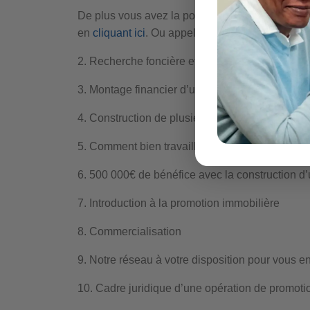
De plus vous avez la possibilité de tester not
en
cliquant ici
. Ou appeler directement le fon
2. Recherche foncière et étude de faisabilité d’
3. Montage financier d’une promotion immobiliè
4. Construction de plusieurs maisons avec un 
5. Comment bien travailler avec un architecte
6. 500 000€ de bénéfice avec la construction d
7. Introduction à la promotion immobilière
8. Commercialisation
9. Notre réseau à votre disposition pour vous en
10. Cadre juridique d’une opération de promoti