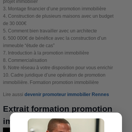
projet immobilier
3. Montage financier d’une promotion immobilière
4. Construction de plusieurs maisons avec un budget
de 30 000€
5. Comment bien travailler avec un architecte
6. 500 000€ de bénéfice avec la construction d’un
immeuble “étude de cas”
7. Introduction à la promotion immobilière
8. Commercialisation
9. Notre réseau à votre disposition pour vous enrichir
10. Cadre juridique d’une opération de promotion
immobilière. Formation promotion immobilière
Lire aussi
devenir promoteur immobilier Rennes
Extrait formation promotion
immobilière Reims