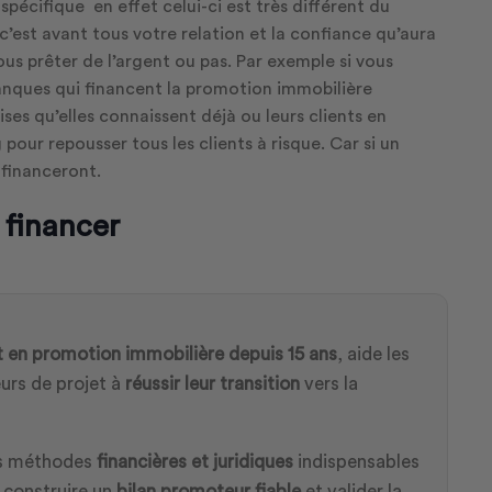
pécifique en effet celui-ci est très différent du
’est avant tous votre relation et la confiance qu’aura
vous prêter de l’argent ou pas. Par exemple si vous
nques qui financent la promotion immobilière
ses qu’elles connaissent déjà ou leurs clients en
 pour repousser tous les clients à risque. Car si un
 financeront.
 financer
t en promotion immobilière depuis 15 ans
, aide les
urs de projet à
réussir leur transition
vers la
es méthodes
financières et juridiques
indispensables
, construire un
bilan promoteur fiable
et valider la