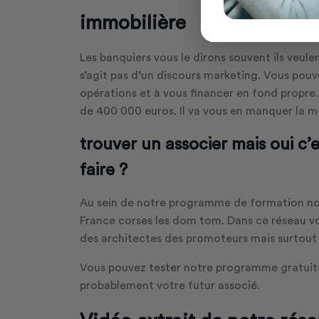
immobilière
Les banquiers vous le dirons souvent ils veulent
s’agit pas d’un discours marketing. Vous pou
opérations et à vous financer en fond propre
de 400 000 euros. Il va vous en manquer la m
trouver un associer mais oui c
faire ?
Au sein de notre programme de formation no
France corses les dom tom. Dans ce réseau vo
des architectes des promoteurs mais surtout 
Vous pouvez tester notre programme gratui
probablement votre futur associé.