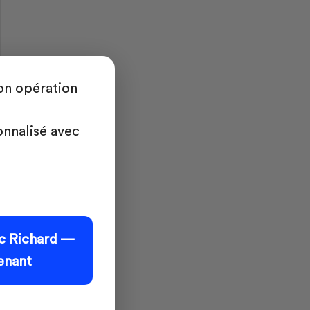
ton opération
nnalisé avec
ec Richard —
enant