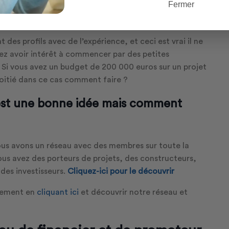
Fermer
 des profils avec de l’expérience, et ceci est vrai il ne
vez avoir intérêt à commencer par des petites
. Si vous avez un budget de 200 000 euros sur un projet
oitié dans ce cas comment faire ?
’est une bonne idée mais comment
us avons un réseau avec des membres sur toute la
us avez des porteurs de projets, des constructeurs,
des investisseurs.
Cliquez-ici pour le découvrir
tement en
cliquant ici
et découvrir notre réseau et