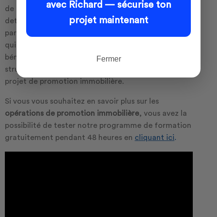
avec Richard — sécurise ton
de quel moment il aura remboursé l’intégralité des
projet maintenant
dettes qu’il a engagé dans cette opération et à
partir de ce moment-là il sera que les prochains lots
qui va commercialiser vont être pour lui ses
bénéfices. Ensuite il va aussi très attention à la
Fermer
structure juridique qu’il va adopter pour lancer son
projet de promotion immobilière.
Si vous vous souhaitez en savoir plus sur les
opérations de promotion immobilière
, vous avez la
possibilité de tester notre programme de formation
gratuitement pendant 48 heures en
cliquant ici
.