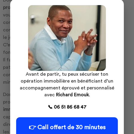
Donc, prenons un exemple, admettons que sur le
programme immobilier
que vous souhaitez lancer
vous choisissez de créer une société civile de
construction vente. Et cette société civile de
construction vente,vous l’avez conçu en nom propre
le jour où vous allez être en défaut de paiement.
C’est-à-dire que votre opération ne va pas
fonctionner exactement comme vous l’avez espéré.
Il faut savoir que vous allez être endetté sur votre
patrimoine personnel.Donc il est très important de
Avant de partir, tu peux sécuriser ton
comprendre quelles sont les structures à pour
opération immobilière en bénéficiant d’un
minimiser son risque personnel.
accompagnement éprouvé et personnalisé
Donc, si on veut résumer très simplement lorsqu’un
avec
Richard Emouk
.
promoteur lance une
opération de promotion
📞 06 51 86 68 47
immobilière
il va être extrêmement alerté par la
capacité commerciale de son opération ,c’est-à-
dire sa capacité à sortir les lots de son opération à
👉 Call offert de 30 minutes
les commercialiser et il va être très attentif à partir