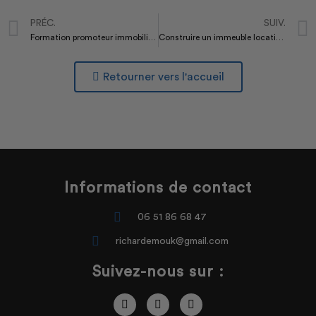
PRÉC.
SUIV.
Formation promoteur immobilier à distance, avantages/inconvénients
Construire un immeuble locatif ou collectif ou plusieurs maisons ?
Retourner vers l'accueil
Informations de contact
06 51 86 68 47
richardemouk@gmail.com
Suivez-nous sur :