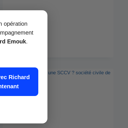
on opération
ccompagnement
ard Emouk
.
vec Richard
ntenant