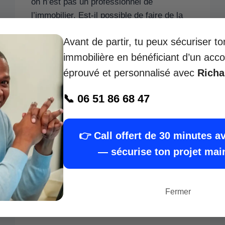
on n’est pas un professionnel de
l’immobilier. Est-il possible de faire de la
promotion-construction quand on est
Avant de partir, tu peux sécuriser t
particulier. Ce sujet a été déjà abordé à de
nombreux reprises dans…
immobilière en bénéficiant d’un a
éprouvé et personnalisé avec
Rich
LIRE LA SUITE
📞 06 51 86 68 47
👉 Call offert de 30 minutes a
— sécurise ton projet mai
Fermer