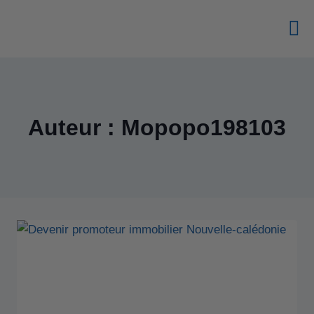
formation promoteur immobilier le guide complet en 7 points
Auteur : Mopopo198103