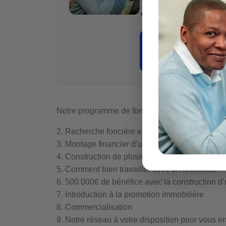
📞
06 51 86 68 47
👉
Je veux sécu
Notre programme de formation
2. Recherche foncière et étude de faisabilité d’
3. Montage financier d’une promotion immobiliè
4. Construction de plusieurs maisons avec un 
5. Comment bien travailler avec un architecte
6. 500 000€ de bénéfice avec la construction d
7. Introduction à la promotion immobilière
8. Commercialisation
9. Notre réseau à votre disposition pour vous en