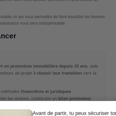
able ce qui vous permettra de faire travailler les bonnes
naissance vous sera indispensable .
ancer
rt en promotion immobilière depuis 15 ans
, aide
orteurs de projet à
réussir leur transition
vers la
s méthodes
financières et juridiques
iter les erreurs, construire un
bilan promoteur
abilité
de votre projet
avant d’engager le
Avant de partir, tu peux sécuriser t