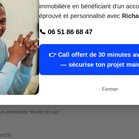
immobilière en bénéficiant d’un a
éprouvé et personnalisé avec
Rich
riser mon projet avec Richard — call de 30
📞 06 51 86 68 47
minutes offert
👉 Call offert de 30 minutes a
— sécurise ton projet mai
un projet immobilier
re
Fermer
budget de 30 000€
’un immeuble “étude de cas”
richir