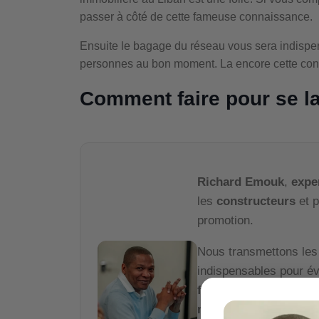
passer à côté de cette fameuse connaissance.
Ensuite le bagage du réseau vous sera indispens
personnes au bon moment. La encore cette con
Comment faire pour se l
Richard Emouk
,
expe
les
constructeurs
et p
promotion.
Nous transmettons le
indispensables pour év
fiable
et valider la
rent
moindre euro
.