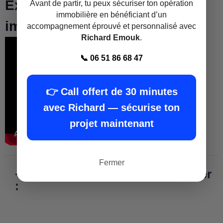
Extrait formation promotion
Avant de partir, tu peux sécuriser ton opération
immobilière en bénéficiant d’un
immobilière Tunisie
accompagnement éprouvé et personnalisé avec
Richard Emouk
.
📞 06 51 86 68 47
👉 Call offert de 30 minutes
avec Richard — sécurise ton
projet maintenant
Fermer
+ Formation promoteur immobilier
: