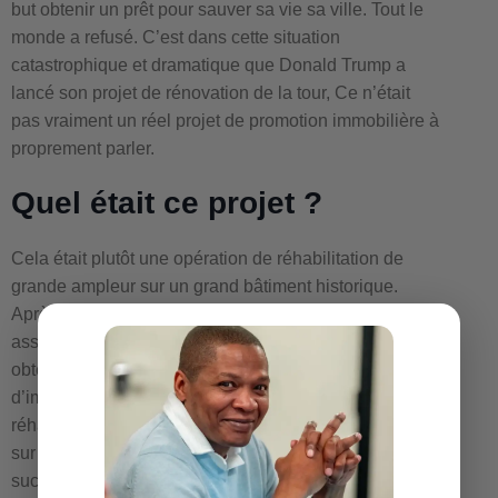
but obtenir un prêt pour sauver sa vie sa ville. Tout le
monde a refusé. C’est dans cette situation
catastrophique et dramatique que Donald Trump a
lancé son projet de rénovation de la tour, Ce n’était
pas vraiment un réel projet de promotion immobilière à
proprement parler.
Quel était ce projet ?
Cela était plutôt une opération de réhabilitation de
grande ampleur sur un grand bâtiment historique.
Après énormément de pression sur le maire et les
associés du maire ses collègues plutôt du maire. Il a
obtenu deux une ristourne de 160 millions d’euros
d’impôts pour pouvoir lancer son projet de
réhabilitation de cet hôtel. Cette réhabilitation portée
sur l’hôtel Comore. Donc cette opération fut un grand
succès et redonna le sourire à la ville et c’est sur ce