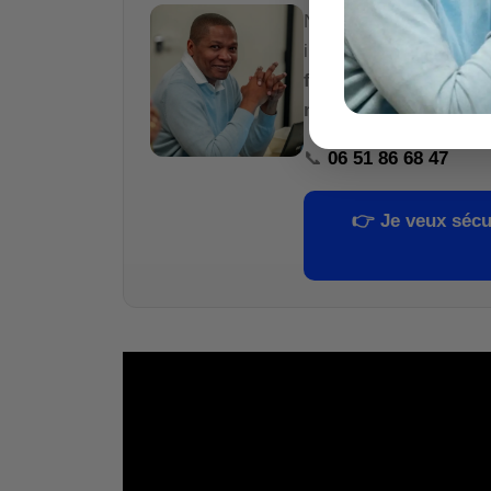
Nous transmettons le
indispensables pour év
fiable
et valider la
rent
moindre euro
.
📞
06 51 86 68 47
👉
Je veux sécu