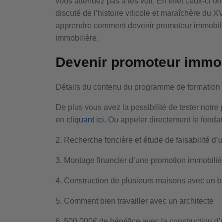
vous attendez pas à les voir. En effet ceux-ci o
discuté de l’histoire viticole et maraîchère du 
apprendre comment devenir promoteur immobilie
immobilière.
Devenir promoteur immob
Détails du contenu du programme de formation
De plus vous avez la possibilité de tester not
en
cliquant ici
. Ou appeler directement le fon
2. Recherche foncière et étude de faisabilité d’
3. Montage financier d’une promotion immobiliè
4. Construction de plusieurs maisons avec un 
5. Comment bien travailler avec un architecte
6. 500 000€ de bénéfice avec la construction d