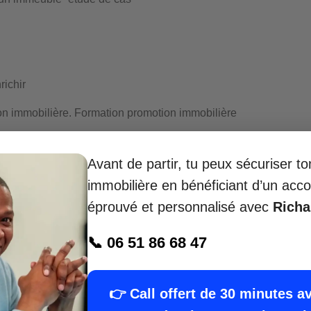
richir
on immobilière. Formation promotion immobilière
Avant de partir, tu peux sécuriser t
ion immobilière Orléans
immobilière en bénéficiant d’un a
éprouvé et personnalisé avec
Rich
📞 06 51 86 68 47
rt en promotion immobilière depuis 15 ans
, aide
orteurs de projet à
réussir leur transition
vers la
👉 Call offert de 30 minutes a