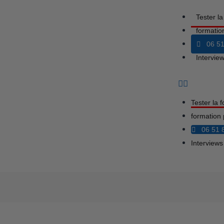
Tester l
formatio
06 51
Intervi
Tester la 
formation 
06 51 
Interview