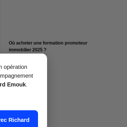
Où acheter une formation promoteur
immobilier 2025 ?
juillet 14, 2025
Lire plus »
on opération
ccompagnement
ard Emouk
.
vec Richard