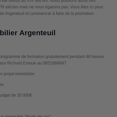
nt été détruit au XIX siècles. Nous pouvons aussi très
XVIII siècles mais ne nous égarons pas. Vous êtes ici pour
r Argenteuil et commencer à faire de la promotion
ilier Argenteuil
re programme de formation gratuitement pendant 48 heures
dateur Richard Emouk au 0651866847
un projet immobilier
re
budget de 30 000€
’un immeuble “étude de cas”