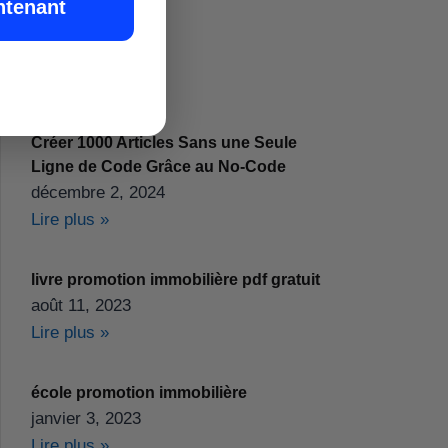
ntenant
Créer 1000 Articles Sans une Seule
Ligne de Code Grâce au No-Code
décembre 2, 2024
Lire plus »
livre promotion immobilière pdf gratuit
août 11, 2023
Lire plus »
école promotion immobilière
janvier 3, 2023
Lire plus »