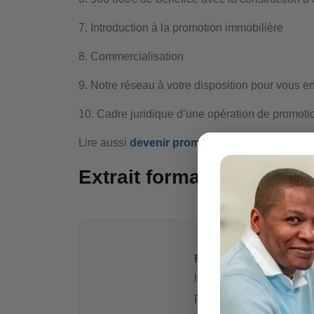
7. Introduction à la promotion immobilière
8. Commercialisation
9. Notre réseau à votre disposition pour vous en
10. Cadre juridique d’une opération de promoti
Lire aussi
devenir promoteur immobilier Metz
Extrait formation promot
Richard Emouk
,
expe
les
constructeurs
et p
promotion.