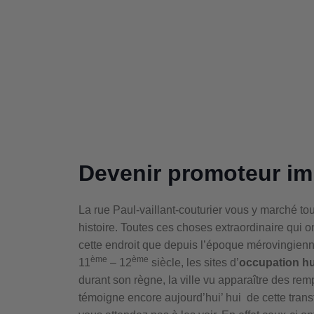
Devenir promoteur im
La rue Paul-vaillant-couturier vous y marché to
histoire. Toutes ces choses extraordinaire qui o
cette endroit que depuis l’époque mérovingienne
ème
ème
11
– 12
siècle, les sites d’
occupation h
durant son règne, la ville vu apparaître des remp
témoigne encore aujourd’hui’ hui de cette trans