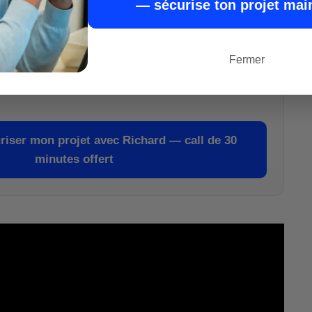
— sécurise ton projet mai
s méthodes
financières et juridiques
iter les erreurs, construire un
bilan promoteur
abilité
de votre projet
avant d’engager le
Fermer
riser mon projet avec Richard — call de 30
minutes offert