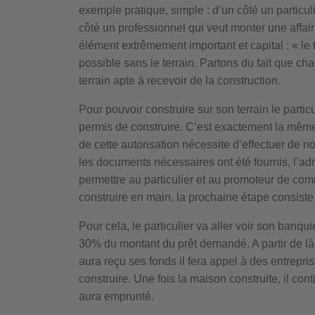
exemple pratique, simple : d’un côté un particuli
côté un professionnel qui veut monter une affai
élément extrêmement important et capital : « le t
possible sans le terrain. Partons du fait que ch
terrain apte à recevoir de la construction.
Pour pouvoir construire sur son terrain le partic
permis de construire. C’est exactement la même 
de cette autorisation nécessite d’effectuer de
les documents nécessaires ont été fournis, l’adm
permettre au particulier et au promoteur de co
construire en main, la prochaine étape consiste 
Pour cela, le particulier va aller voir son banquie
30% du montant du prêt demandé. A partir de là il
aura reçu ses fonds il fera appel à des entrepr
construire. Une fois la maison construite, il cont
aura emprunté.