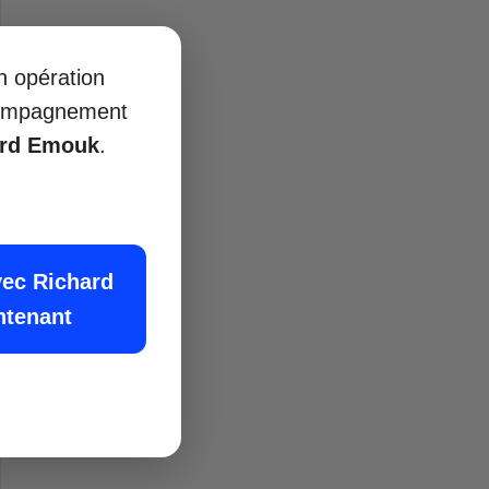
on opération
ccompagnement
ard Emouk
.
vec Richard
ntenant