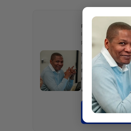
Richard Emouk
,
expe
les
constructeurs
et p
promotion.
Nous transmettons le
indispensables pour év
fiable
et valider la
rent
moindre euro
.
📞
06 51 86 68 47
👉
Je veux sécu