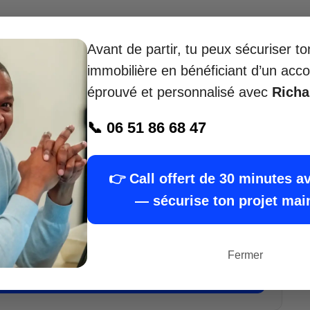
Avant de partir, tu peux sécuriser t
rt en promotion immobilière depuis 15 ans
, aide
immobilière en bénéficiant d’un a
orteurs de projet à
réussir leur transition
vers la
éprouvé et personnalisé avec
Rich
📞 06 51 86 68 47
s méthodes
financières et juridiques
iter les erreurs, construire un
bilan promoteur
abilité
de votre projet
avant d’engager le
👉 Call offert de 30 minutes a
— sécurise ton projet mai
riser mon projet avec Richard — call de 30
Fermer
minutes offert