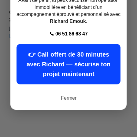
Avant de partir, tu peux sécuriser ton opération
immobilière en bénéficiant d’un
Où acheter une formation promoteur immobilier
accompagnement éprouvé et personnalisé avec
2025 ?
Richard Emouk
.
juillet 14, 2025
📞 06 51 86 68 47
Lire plus »
👉 Call offert de 30 minutes
avec Richard — sécurise ton
projet maintenant
Fermer