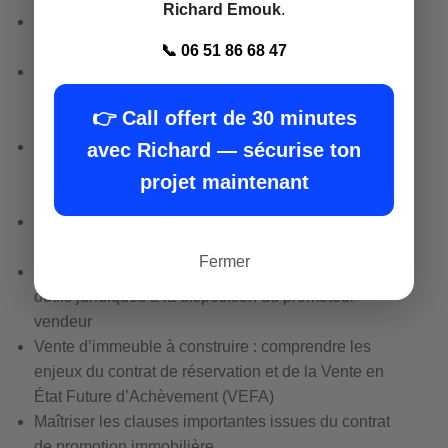
Richard Emouk
.
Appréhender les éléments juridiques relatifs au
foncier
📞 06 51 86 68 47
Connaître les outils juridiques à la disposition du
promoteur pour maîtriser le foncier : promesses
👉 Call offert de 30 minutes
compromis acte de vente…
Étudier les documents d’urbanisme et de
avec Richard — sécurise ton
planification : SCOT PLU et les autorisations
projet maintenant
d’urbanisme
Quels sont les recours : administratifs et
contentieux existants contre les permis
Fermer
Commercialisation de l’ouvrage : connaître les
outils juridiques à la disposition du promoteur-
vendeur
Vente d’immeuble à construire : comprendre les
enjeux du contrat de réservation et de la Vente en
État Future d’Achèvement (VEFA)
Maîtriser les clauses importantes issues du contrat
de promotion immobilière