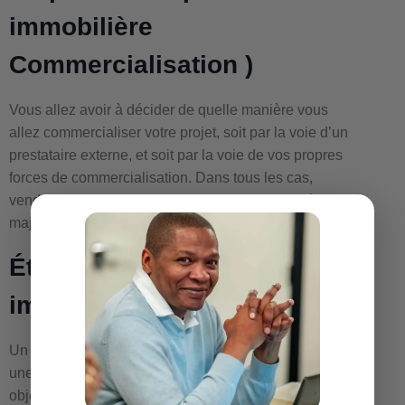
immobilière
Commercialisation )
Vous allez avoir à décider de quelle manière vous
allez commercialiser votre projet, soit par la voie d’un
prestataire externe, et soit par la voie de vos propres
forces de commercialisation. Dans tous les cas,
vendre votre programme immobilier est un impératif
majeur.
Étape 6 d’une promotion
immobilière ( Juridique)
Un expert, avocat immobilier va concevoir avec vous
une structure juridique qui doit être adaptée à votre
objectif. Ce n’est pas là partie la plus compliquée du