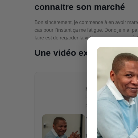
connaitre son marché
Bon sincèrement, je commence à en avoir marre 
cas pour l’instant ça me fatigue. Donc je n’ai pas
faire est de regarder la vidéo qui accompagné du
Une vidéo extraite de no
Richard Emouk
,
expe
les
constructeurs
et p
promotion.
Nous transmettons le
indispensables pour év
fiable
et valider la
rent