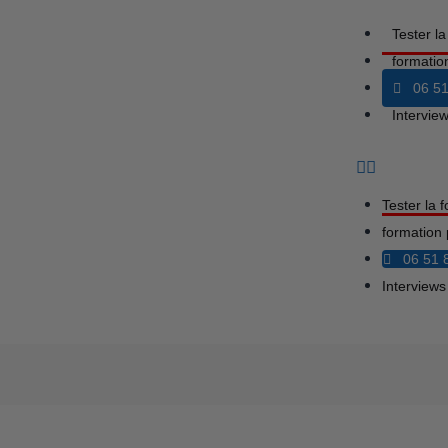
Tester l
formatio
06 51
Intervi
Tester la 
formation 
06 51 
Interview