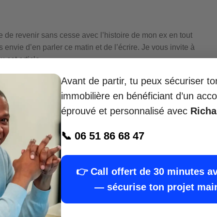
de revenir sans cesse avec l’histoire de mon ex en tout
 envie d’en parler ce matin et de l’écrire. Je vous invite à
 cet article.
tre séminaire
Avant de partir, tu peux sécuriser t
immobilière en bénéficiant d’un a
éprouvé et personnalisé avec
Rich
📞 06 51 86 68 47
rt en promotion immobilière depuis 15 ans
, aide
orteurs de projet à
réussir leur transition
vers la
👉 Call offert de 30 minutes a
— sécurise ton projet mai
s méthodes
financières et juridiques
iter les erreurs, construire un
bilan promoteur
abilité
de votre projet
avant d’engager le