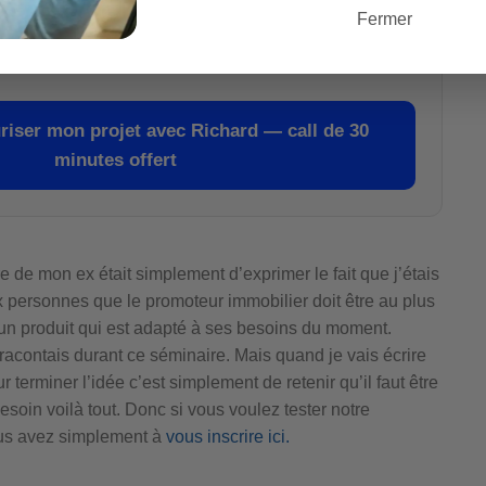
Fermer
riser mon projet avec Richard — call de 30
minutes offert
ire de mon ex était simplement d’exprimer le fait que j’étais
ux personnes que le promoteur immobilier doit être au plus
 un produit qui est adapté à ses besoins du moment.
je racontais durant ce séminaire. Mais quand je vais écrire
ur terminer l’idée c’est simplement de retenir qu’il faut être
oin voilà tout. Donc si vous voulez tester notre
us avez simplement à
vous inscrire ici.