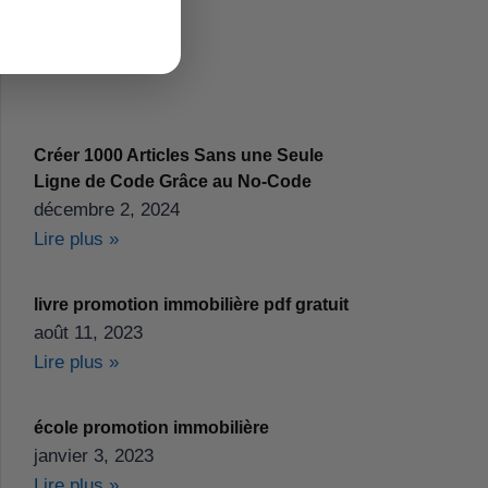
Créer 1000 Articles Sans une Seule
Ligne de Code Grâce au No-Code
décembre 2, 2024
Lire plus »
livre promotion immobilière pdf gratuit
août 11, 2023
Lire plus »
école promotion immobilière
janvier 3, 2023
Lire plus »