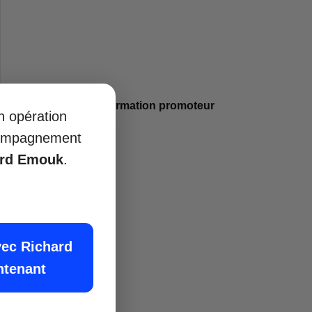
Où acheter une formation promoteur
on opération
immobilier 2025 ?
ccompagnement
juillet 14, 2025
ard Emouk
.
Lire plus »
vec Richard
ntenant